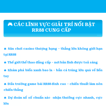
🎮 CÁC LĨNH VỰC GIẢI TRÍ NỔI BẬT
RR88 CUNG CẤP
🔥 Sân chơi casino thượng hạng – thắng lớn không giới hạn
tại RR88
🔥 Thế giới thể thao đẳng cấp – nơi bản lĩnh được toả sáng
🔥 Khám phá biển xanh bao la – bắn cá trúng lớn quà về liền
tay
🔥 Đấu trường game bài RR88 đỉnh cao – chiến thuất làm nên
chiến thắng
🔥 Dự đoán xổ số chuẩn xác -nhận thưởng cực nhanh, cực
lớn