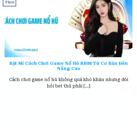
Th10
Bật Mí Cách Chơi Game Nổ Hũ RR88 Từ Cơ Bản Đến
Nâng Cao
Cách chơi game nổ hũ không quá khó khăn nhưng đòi
hỏi bet thủ phải [...]