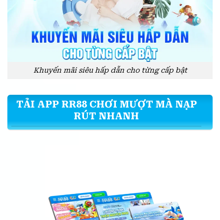
Khuyến mãi siêu hấp dẫn cho từng cấp bật
TẢI APP RR88 CHƠI MƯỢT MÀ NẠP
RÚT NHANH