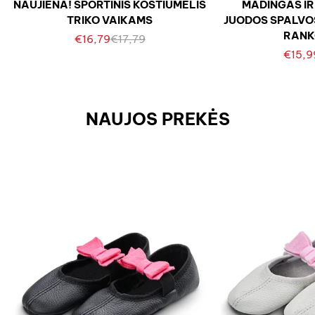
NAUJIENA! SPORTINIS KOSTIUMĖLIS
MADINGAS IR
TRIKO VAIKAMS
JUODOS SPALVOS
RANK
Pardavimo
Reguliari
€16,79
€17,79
kaina
kaina
€15,9
NAUJOS PREKĖS