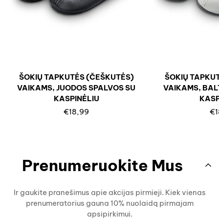
ŠOKIŲ TAPKUTĖS (ČEŠKUTĖS)
ŠOKIŲ TAPKU
VAIKAMS, JUODOS SPALVOS SU
VAIKAMS, BAL
KASPINĖLIU
KASP
Reguliari
Re
€18,99
€1
kaina
ka
Prenumeruokite Mus
Ir gaukite pranešimus apie akcijas pirmieji. Kiek vienas
prenumeratorius gauna 10% nuolaidą pirmajam
apsipirkimui.