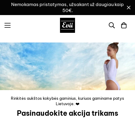
Nemokamas pristatymas, užsakant už daugiau kaip
50€.
Rinkitės aukštos kokybės gaminius, kuriuos gaminame patys
Lietuvoje. ❤️
Pasinaudokite akcija trikams